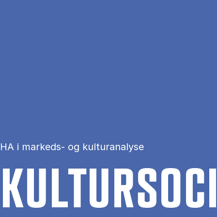
Gå til hovedindhold
Hjem
Kultursociologisk teori
HA i markeds- og kulturanalyse
KUL­TURSO­CIO