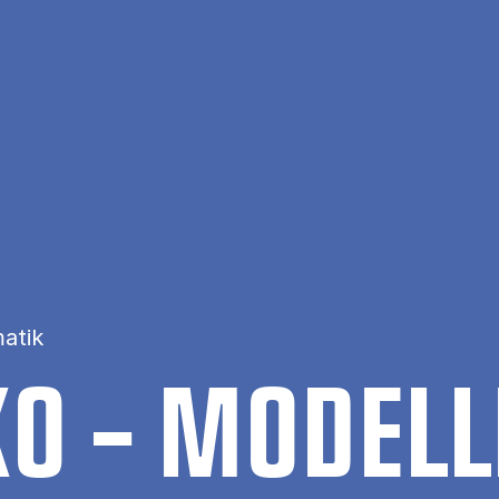
atik
I­KO – MO­DEL