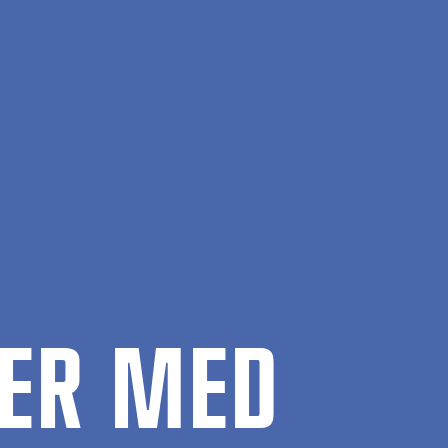
En
Søg
Menu
­LER MED