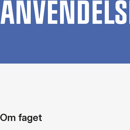
AN­VEN­DEL­S
Om faget