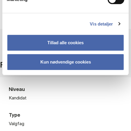
Kvalifikationer tilsvarende første del på HA(mat.).
Kendskab til Black-Scholes og Matematisk
Finansiering 1+2 er en stor fordel.
Vis detaljer
Tillad alle cookies
Kun nødvendige cookies
Fakta
Niveau
Kandidat
Type
Valgfag