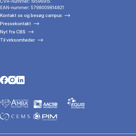
CVR-nummer: 19596915
EAN-nummer: 5798009814821
Kontakt os og besøg campus
Pressekontakt
Nyt fra CBS
Til virksomheder
Opens in a new tab
Opens in a new tab
Opens in a new tab