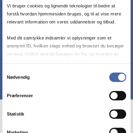
Forstå antagelser og begrænsninger ved de
Vi bruger cookies og lignende teknologier til bedre at
forskellige teorier og modeller inden for
forstå hvordan hjemmesiden bruges, og til at vise mere
kreditrisiko.
relevant information om vores uddannelser og tilbud.
Kunne anvende nøgleindsigterne fra modeller og
Med dit samtykke indsamler vi oplysninger som et
teorier i en relevant kontekst og samtidig
anonymt ID, hvilken slags enhed og browser du besøger
perspektivere brugen af disse.
os med, hvilket land du besøger os fra, og hvordan du
bruger hjemmesiden. Nogle data deles med
tredjepartsværktøjer, som vi bruger til statistik og
Samtykkevalg
Nødvendig
markedsføring. Du bestemmer selv - og kan altid trække
dit samtykke tilbage via knappen nederst til højre.
Præferencer
Course prerequisites
Statistik
Marketing