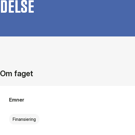
DEL­SE
Om faget
Emner
Finansiering