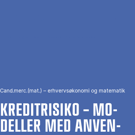
Gå til hovedindhold
Søg
Men
En
Hjem
Kreditrisiko – modeller med anvendelse
Cand.merc.(mat.) – erhvervsøkonomi og matematik
KRE­DI­TRI­SI­KO – MO­
DEL­LER MED AN­VEN­