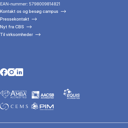
EAN-nummer: 5798009814821
Kontakt os og besøg campus
Pressekontakt
Nyt fra CBS
Til virksomheder
Opens in a new tab
Opens in a new tab
Opens in a new tab