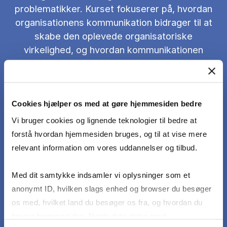
problematikker. Kurset fokuserer på, hvordan
organisationens kommunikation bidrager til at
skabe den oplevede organisatoriske
virkelighed, og hvordan kommunikationen
dermed bliver central i fx organisatorisk
udvikling, adfærd, identitet, ledelse, kontrol og
inklusion. Gennem kurset introduceres små
kommunikations-cases med udfordringer og
Cookies hjælper os med at gøre hjemmesiden bedre
dilemmaer, som analyseres og diskuteres med
Vi bruger cookies og lignende teknologier til bedre at
udgangspunkt i kursets teoretiske begreber
forstå hvordan hjemmesiden bruges, og til at vise mere
med henblik på at skabe en kontekst for
relevant information om vores uddannelser og tilbud.
kollaborativ læring. De studerende vil med
baggrund i kurset kunne:
Med dit samtykke indsamler vi oplysninger som et
anonymt ID, hvilken slags enhed og browser du besøger
Gøre kritisk rede for kommunikationens centrale
os med, hvilket land du besøger os fra, og hvordan du
roller i en organisation.
bruger hjemmesiden. Nogle data deles med