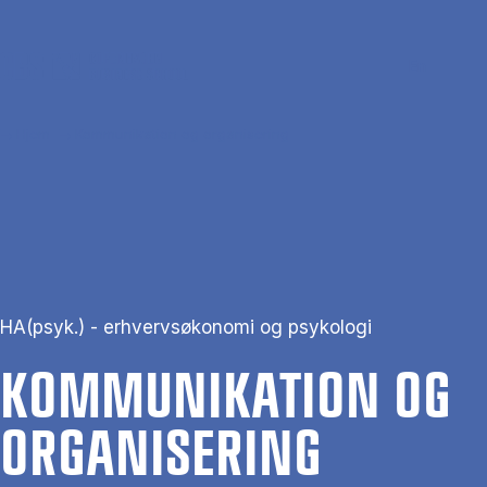
Gå til hovedindhold
Søg
Men
En
Hjem
Kommunikation og organisering
HA(psyk.) - erhvervsøkonomi og psykologi
KOM­MU­NI­KA­TION OG
OR­GA­NI­SE­RING