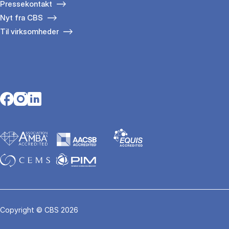
Pressekontakt
Nyt fra CBS
Til virksomheder
Opens in a new tab
Opens in a new tab
Opens in a new tab
Copyright © CBS 2026