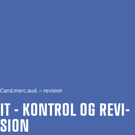
Gå til hovedindhold
Søg
Men
En
Hjem
IT - kontrol og revision
Cand.merc.aud. – revision
IT - KON­TROL OG RE­VI­
SION