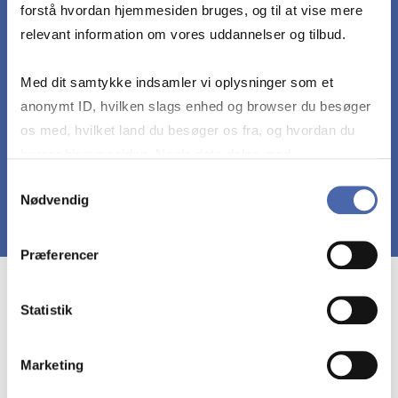
forstå hvordan hjemmesiden bruges, og til at vise mere
relevant information om vores uddannelser og tilbud.
• Diskutere mulighederne for anvendelse af
Computer-Assisted Audit Tools
Med dit samtykke indsamler vi oplysninger som et
anonymt ID, hvilken slags enhed og browser du besøger
• Forklare rapporteringen af IT revisionen
os med, hvilket land du besøger os fra, og hvordan du
bruger hjemmesiden. Nogle data deles med
tredjepartsværktøjer, som vi bruger til statistik og
Samtykkevalg
Nødvendig
markedsføring. Du bestemmer selv - og kan altid trække
dit samtykke tilbage via knappen nederst til højre.
Præferencer
Course prerequisites
Statistik
Grundlæggende viden om revision svarende til
Marketing
Revision 1 på cand.merc.aud.