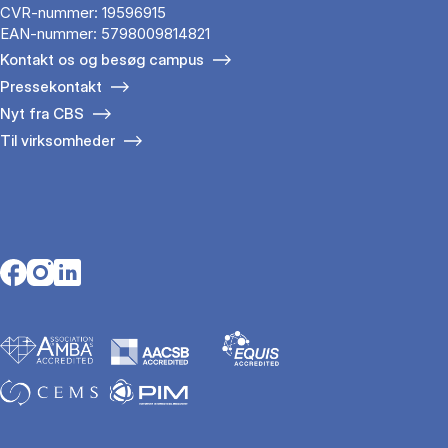
CVR-nummer: 19596915
EAN-nummer: 5798009814821
Kontakt os og besøg campus
Pressekontakt
Nyt fra CBS
Til virksomheder
Opens in a new tab
Opens in a new tab
Opens in a new tab