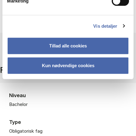
Marketing
Projektledelse". Pensum og læringsmål i disse fag
antages derfor at være opfyldt for at kunne
deltage aktivt i ITF.
Vis detaljer
Tillad alle cookies
Kun nødvendige cookies
Fakta
Niveau
Bachelor
Type
Obligatorisk fag