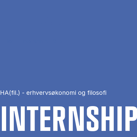
Gå til hovedindhold
Hjem
Internship 15 ECTS
HA(fil.) - erhvervsøkonomi og filosofi
IN­TERNS­HI