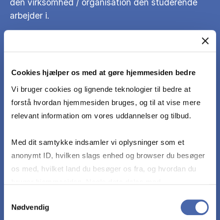
den virksomhed / organisation den studerende
arbejder i.
Redegøre, analysere og diskutere
problemstillingen ved hjælp af empiri indhentet
Cookies hjælper os med at gøre hjemmesiden bedre
gennem forløbet og ved hjælp af relevant teori
fra studiet.
Vi bruger cookies og lignende teknologier til bedre at
forstå hvordan hjemmesiden bruges, og til at vise mere
relevant information om vores uddannelser og tilbud.
At kunne finde, vurdere og anvende relevante
kilder og litteratur til løsning af den konkrete
Med dit samtykke indsamler vi oplysninger som et
praktiske problemstilling og argumentere for valg
anonymt ID, hvilken slags enhed og browser du besøger
af den anvendte litteratur i forhold hertil.
os med, hvilket land du besøger os fra, og hvordan du
bruger hjemmesiden. Nogle data deles med
Drage klare og sammenhængende konklusion(er)
tredjepartsværktøjer, som vi bruger til statistik og
Samtykkevalg
på grundlag af den gennemførte analyse og
Nødvendig
markedsføring. Du bestemmer selv - og kan altid trække