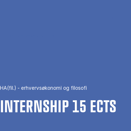
Gå til hovedindhold
Søg
Men
En
Hjem
Internship 15 ECTS
HA(fil.) - erhvervsøkonomi og filosofi
IN­TERNS­HIP 15 ECTS