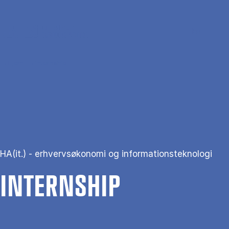
Gå til hovedindhold
Søg
Men
En
Hjem
Internship
HA(it.) - erhvervsøkonomi og informationsteknologi
IN­TERNS­HIP