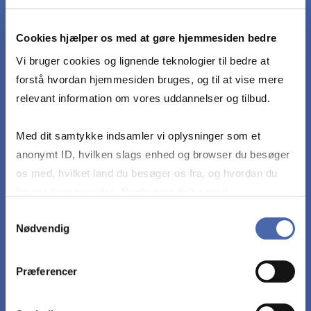
Den studerende skal kunne anvende teori og
Cookies hjælper os med at gøre hjemmesiden bedre
metode til at analysere kvalitative og/eller
kvantitative data, som er indsamlet i forbindelse
Vi bruger cookies og lignende teknologier til bedre at
med internship forløbet, for dermed at komme
forstå hvordan hjemmesiden bruges, og til at vise mere
frem til en konklusion på den problemstilling som
relevant information om vores uddannelser og tilbud.
den studerende arbejder med.
Med dit samtykke indsamler vi oplysninger som et
anonymt ID, hvilken slags enhed og browser du besøger
Den studerende skal demonstrere færdigheder i
os med, hvilket land du besøger os fra, og hvordan du
at kunne formidle resultatet af projektarbejdet i
bruger hjemmesiden. Nogle data deles med
et klart og korrekt sprog, der overholder
tredjepartsværktøjer, som vi bruger til statistik og
Samtykkevalg
videnskabelige konventioner med hensyn til
Nødvendig
markedsføring. Du bestemmer selv - og kan altid trække
argumentation og dokumentation.
dit samtykke tilbage via knappen nederst til højre.
Præferencer