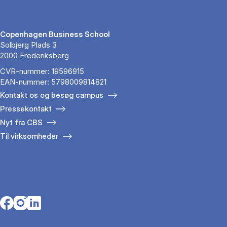
Copenhagen Business School
Solbjerg Plads 3
2000 Frederiksberg
CVR-nummer: 19596915
EAN-nummer: 5798009814821
Kontakt os og besøg campus
Pressekontakt
Nyt fra CBS
Til virksomheder
Opens in a new tab
Opens in a new tab
Opens in a new tab