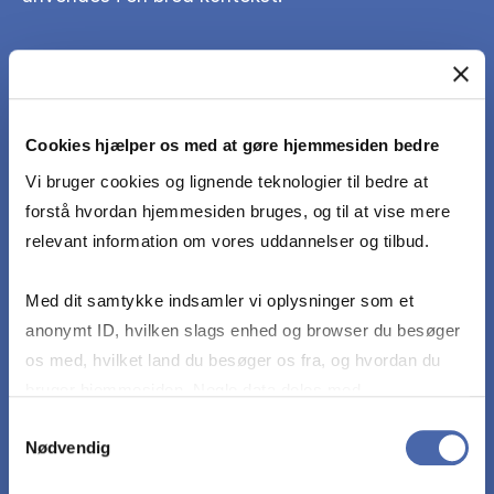
Forstå indholdet og sammenhængen mellem
forskellige kilder til lovgivning inden for det
internationale skattesystem.
Cookies hjælper os med at gøre hjemmesiden bedre
Vi bruger cookies og lignende teknologier til bedre at
Identificere, systematisere og analysere centrale
forstå hvordan hjemmesiden bruges, og til at vise mere
data i faget, herunder reguleringer og
relevant information om vores uddannelser og tilbud.
retspraksis.
Med dit samtykke indsamler vi oplysninger som et
anonymt ID, hvilken slags enhed og browser du besøger
Anvende den juridiske metode til at identificere
os med, hvilket land du besøger os fra, og hvordan du
og analysere juridiske problemer med henvisning
bruger hjemmesiden. Nogle data deles med
til relevante kilder.
tredjepartsværktøjer, som vi bruger til statistik og
Samtykkevalg
Nødvendig
markedsføring. Du bestemmer selv - og kan altid trække
Analysere og reflektere over, hvordan
dit samtykke tilbage via knappen nederst til højre.