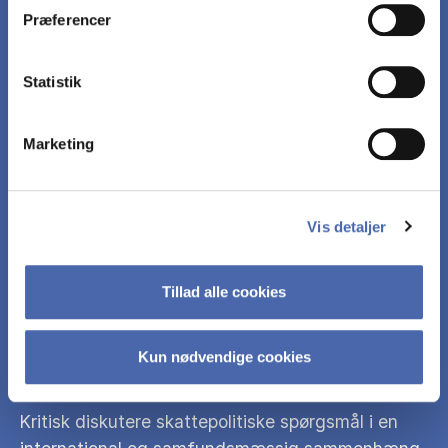
virksomhedsskatteydere kan opnå både lovlige
Præferencer
og ulovlige skattefordele gennem
skatteplanlægning.
Statistik
Bidrage med løsninger på konkrete og vanskelige
Marketing
problemstillinger inden for retsområdet med
indbygget ambiguitet.
Vis detaljer
Udvikle egen refleksion over dilemmaet i at opnå
skattefordele samtidig med at handle
Tillad alle cookies
samfundsansvarligt og evne at kunne overveje,
hvordan virksomheders adfærd kan påvirke
samfundet og politiske diskurser.
Kun nødvendige cookies
Kritisk diskutere skattepolitiske spørgsmål i en