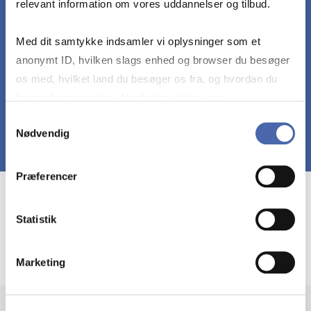
relevant information om vores uddannelser og tilbud.
Med dit samtykke indsamler vi oplysninger som et
refleksion i forhold til egen læring for både dig
anonymt ID, hvilken slags enhed og browser du besøger
selv og gruppen
os med, hvilket land du besøger os fra, og hvordan du
bruger hjemmesiden. Nogle data deles med
tredjepartsværktøjer, som vi bruger til statistik og
Samtykkevalg
Nødvendig
markedsføring. Du bestemmer selv - og kan altid trække
dit samtykke tilbage via knappen nederst til højre.
Præferencer
Course prerequisites
Statistik
HA(it.) andet år eller tilsvarende
Marketing