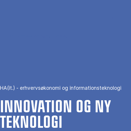
Gå til hovedindhold
Søg
Men
En
Hjem
Innovation og ny teknologi
HA(it.) - erhvervsøkonomi og informationsteknologi
IN­NOVA­TION OG NY
TEK­NO­LO­GI