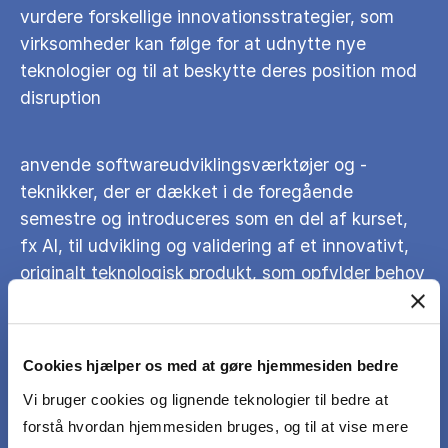
vurdere forskellige innovationsstrategier, som
virksomheder kan følge for at udnytte nye
teknologier og til at beskytte deres position mod
disruption
anvende softwareudviklingsværktøjer og -
teknikker, der er dækket i de foregående
semestre og introduceres som en del af kurset,
fx AI, til udvikling og validering af et innovativt,
originalt teknologisk produkt, som opfylder behov
eller løser et problem på det mobile
applikationsmarked
Cookies hjælper os med at gøre hjemmesiden bedre
demonstrere merværdien af det udviklede
Vi bruger cookies og lignende teknologier til bedre at
teknologiske produkt givet realistiske og kritiske
forstå hvordan hjemmesiden bruges, og til at vise mere
overvejelser om det mobile applikationsmarked