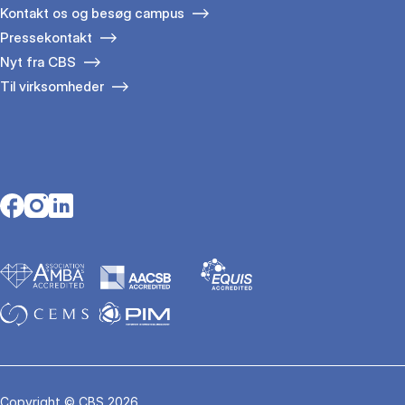
Kontakt os og besøg campus
Pressekontakt
Nyt fra CBS
Til virksomheder
Opens in a new tab
Opens in a new tab
Opens in a new tab
Copyright © CBS 2026