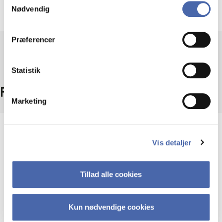
Nødvendig
Kendskab til grundlæggende mikroøkonomi.
markedsføring. Du bestemmer selv - og kan altid trække
dit samtykke tilbage via knappen nederst til højre.
Præferencer
Statistik
Fakta
Marketing
Niveau
Vis detaljer
Bachelor
Tillad alle cookies
Type
Obligatorisk fag
Kun nødvendige cookies
ECTS