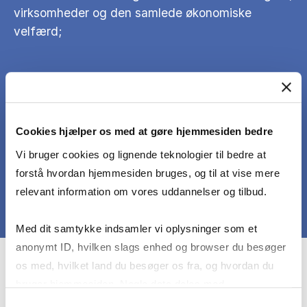
virksomheder og den samlede økonomiske
velfærd;
den studerende skal kunne redegøre for det
økonomiske rationale bag fusionskontrol,
forbuddet mod karteller og andre dele
Cookies hjælper os med at gøre hjemmesiden bedre
konkurrenceretten.
Vi bruger cookies og lignende teknologier til bedre at
forstå hvordan hjemmesiden bruges, og til at vise mere
relevant information om vores uddannelser og tilbud.
Med dit samtykke indsamler vi oplysninger som et
anonymt ID, hvilken slags enhed og browser du besøger
Course prerequisites
os med, hvilket land du besøger os fra, og hvordan du
bruger hjemmesiden. Nogle data deles med
tredjepartsværktøjer, som vi bruger til statistik og
Samtykkevalg