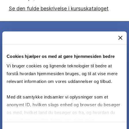
Se den fulde beskrivelse i kursuskataloget
DET LÆRER DU
Cookies hjælper os med at gøre hjemmesiden bedre
Vi bruger cookies og lignende teknologier til bedre at
For at opnå karakteren 12 skal den studerende,
forstå hvordan hjemmesiden bruges, og til at vise mere
med ingen eller få uvæsentlige mangler eller
relevant information om vores uddannelser og tilbud.
fejl, opfylde følgende læringsmål: Faget træner
og udvikler evnen til kritisk stillingtagen,
Med dit samtykke indsamler vi oplysninger som et
selvstændighed og fleksibilitet samt
anonymt ID, hvilken slags enhed og browser du besøger
understøtter endvidere evnen til samarbejde i
os med, hvilket land du besøger os fra, og hvordan du
grupper ved løsning af komplekse
bruger hjemmesiden. Nogle data deles med
styringsmæssige problemer. Målet med faget
tredjepartsværktøjer, som vi bruger til statistik og