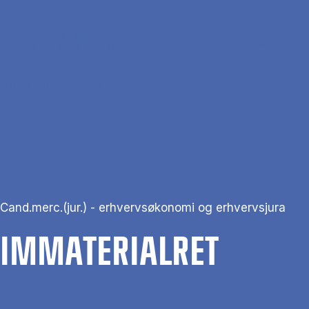
Gå til hovedindhold
Søg
Men
En
Hjem
Immaterialret
Cand.merc.(jur.) - erhvervsøkonomi og erhvervsjura
IM­MA­TE­RI­AL­RET