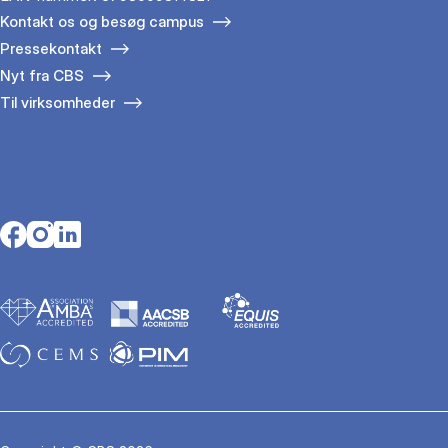
Kontakt os og besøg campus
Pressekontakt
Nyt fra CBS
Til virksomheder
Opens in a new tab
Opens in a new tab
Opens in a new tab