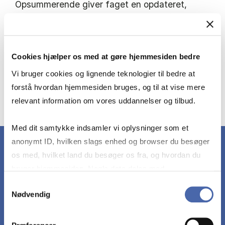
Opsummerende giver faget en opdateret,
nuanceret og forskningsbaseret forståelse af,
hvordan og hvorfor hybridarbejde udfordrer og
giver muligheder for organisering og ledelse,
Cookies hjælper os med at gøre hjemmesiden bedre
samt hvordan disse udfordringer og
muligheder bedst muligt håndteres af ledelsen,
Vi bruger cookies og lignende teknologier til bedre at
organisationen og den enkelte ansatte.
forstå hvordan hjemmesiden bruges, og til at vise mere
relevant information om vores uddannelser og tilbud.
Se den fulde beskrivelse i kursuskataloget
Med dit samtykke indsamler vi oplysninger som et
anonymt ID, hvilken slags enhed og browser du besøger
os med, hvilket land du besøger os fra, og hvordan du
bruger hjemmesiden. Nogle data deles med
DET LÆRER DU
tredjepartsværktøjer, som vi bruger til statistik og
Samtykkevalg
Nødvendig
markedsføring. Du bestemmer selv - og kan altid trække
dit samtykke tilbage via knappen nederst til højre.
Ved eksamen skal den studerende på