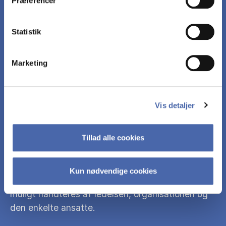
selvstændig vis udvælge, systematisk
Præferencer
anvende, eksplicit anvende, og reflektere over
relevante dele af pensum, således at den
Statistik
studerende kan:
Marketing
Forklare hvordan og hvorfor hybridarbejde kan
udfordre og give muligheder for organisering og
ledelse af arbejdspladser.
Vis detaljer
Identificere konkrete udfordringer og muligheder
Tillad alle cookies
for organisering og ledelse af hybridarbejde.
Kun nødvendige cookies
Give anvisninger til, hvordan hybridarbejde bedst
muligt håndteres af ledelsen, organisationen og
den enkelte ansatte.