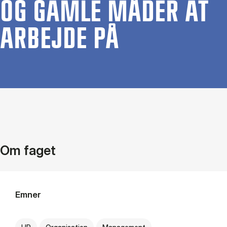
OG GAM­LE MÅ­DER AT
AR­BEJ­DE PÅ
Om faget
Emner