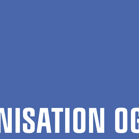
I­SA­TION OG