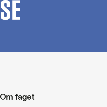
SE
Om faget