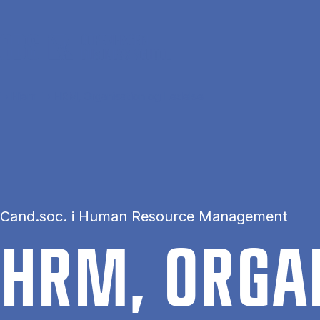
Gå til hovedindhold
Hjem
HRM, Organisation og Ledelse
Cand.soc. i Human Resource Management
HRM, OR­GA­N