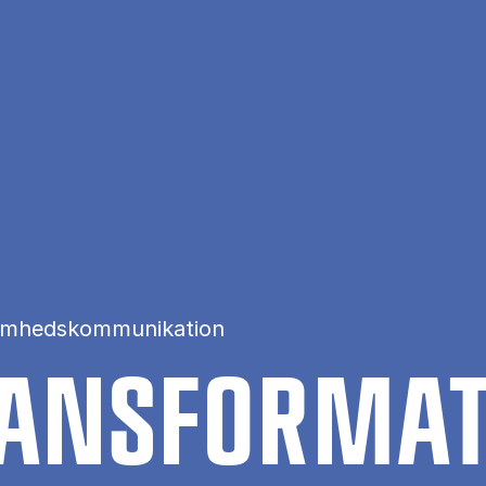
somhedskommunikation
ANS­FOR­MA­T