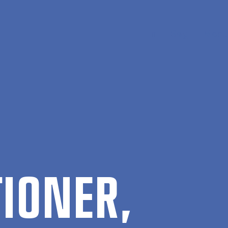
En
Søg
Menu
IO­NER,