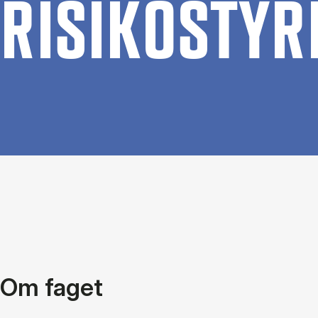
RI­SI­KOSTY­R
Om faget