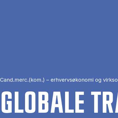
Gå til hovedindhold
Hjem
Globale transformationer, risikostyring og kriseledelse
Cand.merc.(kom.) – erhvervsøkonomi og virk
GLO­BA­LE TR