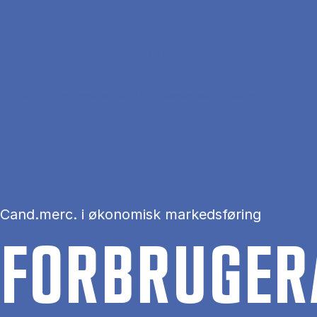
Gå til hovedindhold
Hjem
Forbrugeradfærd og Økonomisk Psykologi
Cand.merc. i økonomisk markedsføring
FOR­BRU­GE­