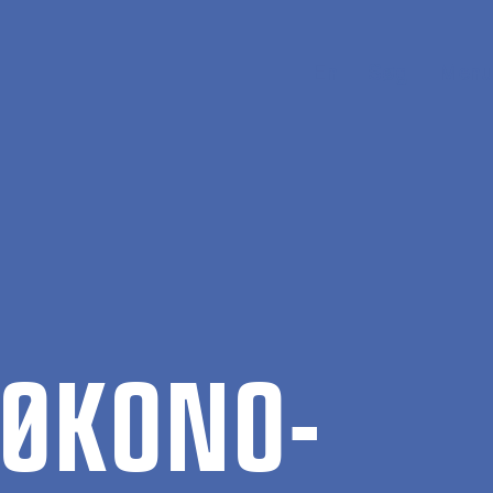
En
Søg
Menu
 ØKO­NO­