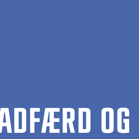
RAD­FÆRD OG