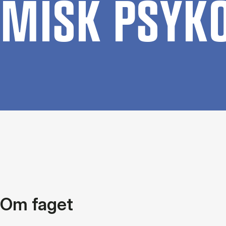
MISK PSY­KO­
Om faget