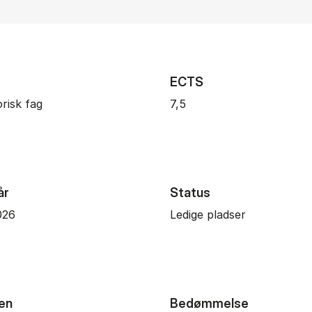
ECTS
orisk fag
7,5
år
Status
026
Ledige pladser
en
Bedømmelse