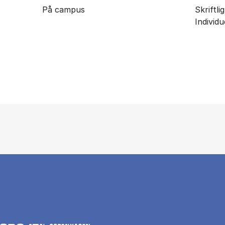
På campus
Skriftl
Individ