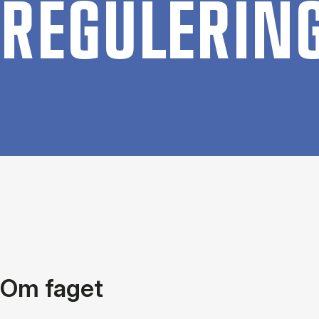
RE­GU­LE­RIN
Om faget