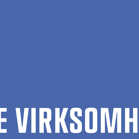
­LE VIRK­SOM­