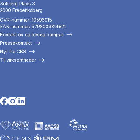
Solbjerg Plads 3
2000 Frederiksberg
CVR-nummer: 19596915
EAN-nummer: 5798009814821
Kontakt os og besøg campus
Pressekontakt
Nyt fra CBS
Til virksomheder
Opens in a new tab
Opens in a new tab
Opens in a new tab