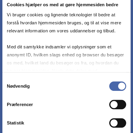
Cookies hjælper os med at gøre hjemmesiden bedre
betydningen af begge.
Vi bruger cookies og lignende teknologier til bedre at
forstå hvordan hjemmesiden bruges, og til at vise mere
Analysere og evaluere strategisk finansiel
relevant information om vores uddannelser og tilbud.
kommunikation samt identificere relevante
kommunikationskanaler og -midler.
Med dit samtykke indsamler vi oplysninger som et
anonymt ID, hvilken slags enhed og browser du besøger
Vurdere og diskutere finansiel værdiskabelse
os med, hvilket land du besøger os fra, og hvordan du
med udgangspunkt i blandt andet Rappaports
bruger hjemmesiden. Nogle data deles med
shareholder value-model.
tredjepartsværktøjer, som vi bruger til statistik og
Samtykkevalg
Nødvendig
markedsføring. Du bestemmer selv - og kan altid trække
dit samtykke tilbage via knappen nederst til højre.
Skelne mellem kortsigtede og langsigtede
Præferencer
kommunikationsmål.
Statistik
Foretage en struktureret evaluering af