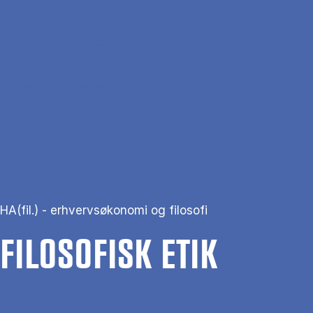
Gå til hovedindhold
Søg
Men
En
Hjem
Filosofisk Etik
HA(fil.) - erhvervsøkonomi og filosofi
FI­LO­SO­FISK ETIK