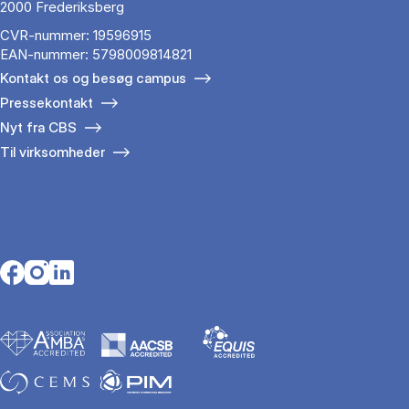
2000 Frederiksberg
CVR-nummer: 19596915
EAN-nummer: 5798009814821
Kontakt os og besøg campus
Pressekontakt
Nyt fra CBS
Til virksomheder
Opens in a new tab
Opens in a new tab
Opens in a new tab