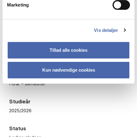
Obligatorisk fag
Marketing
ECTS
7,5
Vis detaljer
Fagkode
Tillad alle cookies
BFILO2420U
Kun nødvendige cookies
Undervisningsperiode
Forår – semester
Studieår
2025/2026
Status