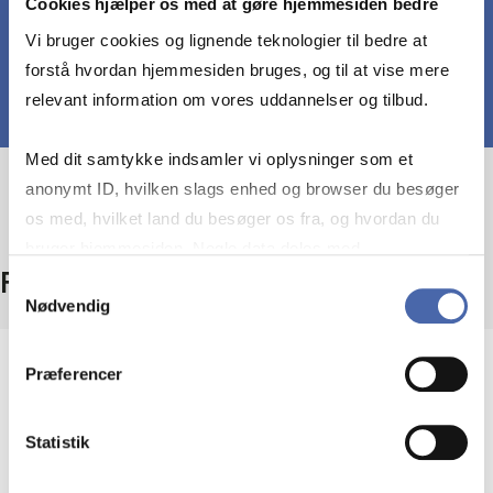
Cookies hjælper os med at gøre hjemmesiden bedre
Vi bruger cookies og lignende teknologier til bedre at
forstå hvordan hjemmesiden bruges, og til at vise mere
relevant information om vores uddannelser og tilbud.
Med dit samtykke indsamler vi oplysninger som et
anonymt ID, hvilken slags enhed og browser du besøger
os med, hvilket land du besøger os fra, og hvordan du
bruger hjemmesiden. Nogle data deles med
Fakta
tredjepartsværktøjer, som vi bruger til statistik og
Samtykkevalg
Nødvendig
markedsføring. Du bestemmer selv - og kan altid trække
dit samtykke tilbage via knappen nederst til højre.
Niveau
Præferencer
Bachelor
Statistik
Type