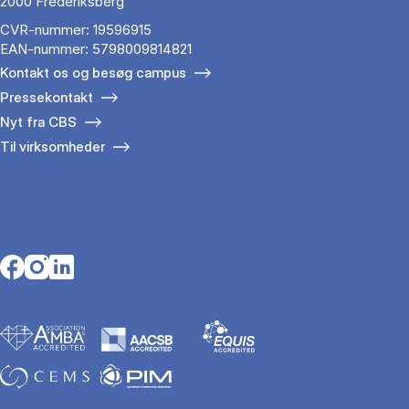
2000 Frederiksberg
CVR-nummer: 19596915
EAN-nummer: 5798009814821
Kontakt os og besøg campus
Pressekontakt
Nyt fra CBS
Til virksomheder
Opens in a new tab
Opens in a new tab
Opens in a new tab