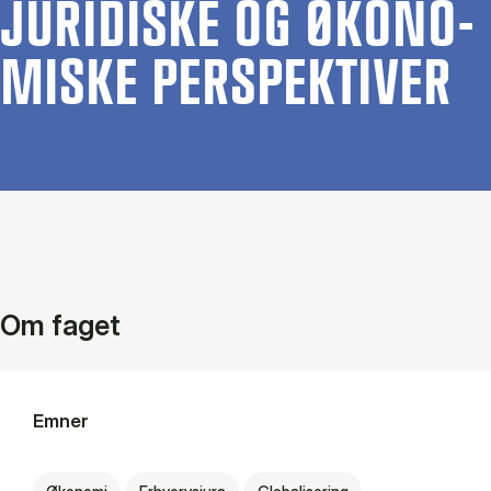
JURI­DI­SKE OG ØKO­NO­
MI­SKE PER­SPEK­TI­VER
Om faget
Emner