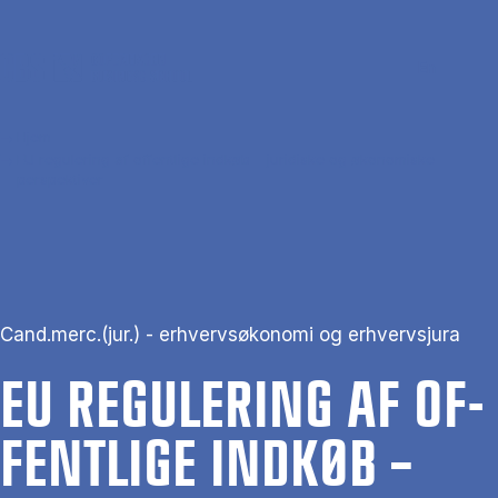
Gå til hovedindhold
Søg
Men
En
Hjem
EU regulering af offentlige indkøb – juridiske og økonomiske
perspektiver
Cand.merc.(jur.) - erhvervsøkonomi og erhvervsjura
EU RE­GU­LE­RING AF OF­
FENT­LI­GE IND­KØB –