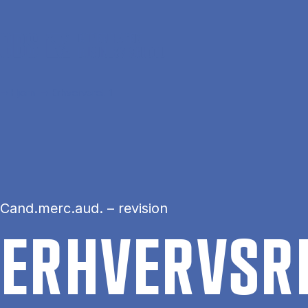
Gå til hovedindhold
Hjem
Erhvervsret 1
Cand.merc.aud. – revision
ER­HVERVS­R