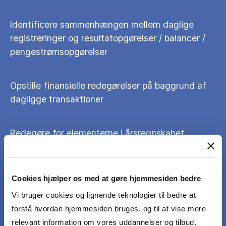
Identificere sammenhængen mellem daglige
registreringer og resultatopgørelser / balancer /
pengestrømsopgørelser
Opstille finansielle redegørelser på baggrund af
dagligge transaktioner
Redegøre for elementerne i årsregnskabet
(indtægter, omkostninger, aktiver og passiver)
Cookies hjælper os med at gøre hjemmesiden bedre
Sammenligne informationsindholdet af
regnskaber baseret på forskellige
Vi bruger cookies og lignende teknologier til bedre at
regnskabsteorier (præstationsorienteret og
forstå hvordan hjemmesiden bruges, og til at vise mere
formueorienteret) eller forskellige regnskabsvalg
relevant information om vores uddannelser og tilbud.