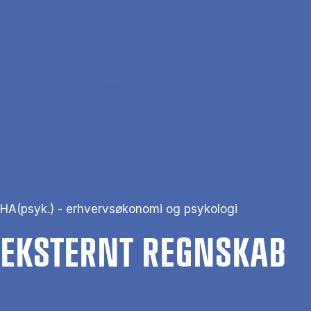
Gå til hovedindhold
Søg
Men
En
Hjem
Eksternt regnskab
HA(psyk.) - erhvervsøkonomi og psykologi
EK­STER­NT REGN­SKAB