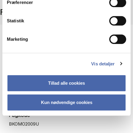
Præferencer
Fakta
Statistik
Niveau
Marketing
Bachelor
Type
Vis detaljer
Obligatorisk fag
Tillad alle cookies
ECTS
7,5
Kun nødvendige cookies
Fagkode
BKOMO2009U