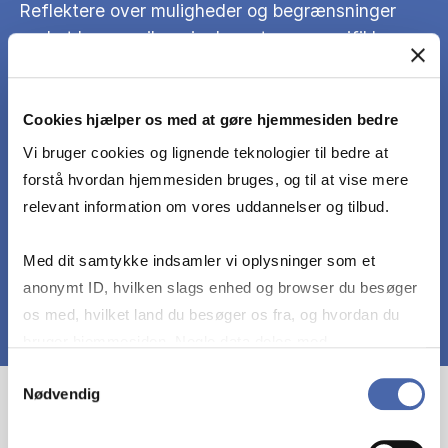
Reflektere over muligheder og begrænsninger
ved at kommunikere i relevante og specifikke
kommunikationsmedier og - kanaler ift.
caseorganisationen
Cookies hjælper os med at gøre hjemmesiden bedre
Vi bruger cookies og lignende teknologier til bedre at
Argumentere og reflektere over primært ekstern
forstå hvordan hjemmesiden bruges, og til at vise mere
kommunikation i praksis med udgangspunkt i
relevant information om vores uddannelser og tilbud.
fagets værktøjer
Med dit samtykke indsamler vi oplysninger som et
anonymt ID, hvilken slags enhed og browser du besøger
os med, hvilket land du besøger os fra, og hvordan du
bruger hjemmesiden. Nogle data deles med
tredjepartsværktøjer, som vi bruger til statistik og
Samtykkevalg
Nødvendig
markedsføring. Du bestemmer selv - og kan altid trække
dit samtykke tilbage via knappen nederst til højre.