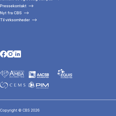
Pressekontakt
Nyt fra CBS
Til virksomheder
Opens in a new tab
Opens in a new tab
Opens in a new tab
Copyright © CBS 2026