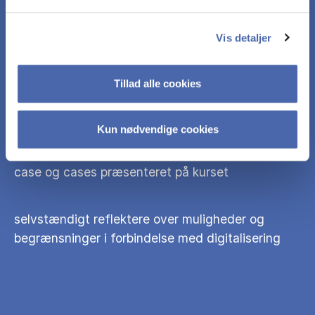
demonstrere overblik over sammenhænge mellem
perspektiver og begreber fra faget
Vis detaljer
reflektere over relationer mellem den selvvalgte
Tillad alle cookies
case og de cases, der er blevet introduceret på
kurset
Kun nødvendige cookies
reflektere over relationer mellem den selvvalgte
case og cases præsenteret på kurset
selvstændigt reflektere over muligheder og
begrænsninger i forbindelse med digitalisering