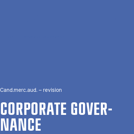
Gå til hovedindhold
Søg
Men
En
Hjem
Corporate Governance
Cand.merc.aud. – revision
COR­PORA­TE GOVER­
NAN­CE