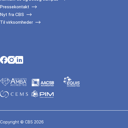
Pressekontakt
Nyt fra CBS
Til virksomheder
Opens in a new tab
Opens in a new tab
Opens in a new tab
Copyright © CBS 2026