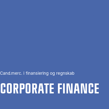
Gå til hovedindhold
Søg
Men
En
Hjem
Corporate Finance
Cand.merc. i finansiering og regnskab
COR­PORA­TE FI­NAN­CE