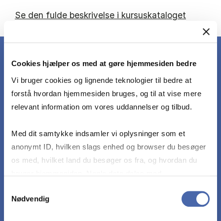
Se den fulde beskrivelse i kursuskataloget
Cookies hjælper os med at gøre hjemmesiden bedre
Vi bruger cookies og lignende teknologier til bedre at
DET LÆRER DU
forstå hvordan hjemmesiden bruges, og til at vise mere
relevant information om vores uddannelser og tilbud.
Redegøre for og forholde sig til teorier, metoder
Med dit samtykke indsamler vi oplysninger som et
og modeller fra pensum og de bagvedliggende
anonymt ID, hvilken slags enhed og browser du besøger
antagelser.
os med, hvilket land du besøger os fra, og hvordan du
bruger hjemmesiden. Nogle data deles med
tredjepartsværktøjer, som vi bruger til statistik og
Anvende og kombinere teorier, metoder og
Samtykkevalg
Nødvendig
markedsføring. Du bestemmer selv - og kan altid trække
modeller fra pensum til at løse praktiske
dit samtykke tilbage via knappen nederst til højre.
corporate finance problemer via korrekte og