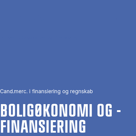
Gå til hovedindhold
Søg
Men
En
Hjem
Boligøkonomi og -finansiering
Cand.merc. i finansiering og regnskab
BO­LI­GØ­KO­NO­MI OG -
FI­NAN­SI­E­RING