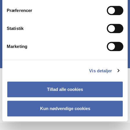
dit samtykke tilbage via knappen nederst til højre.
Præferencer
Har fået en dyb forståelse for finansiering af
boliger og den danske realkreditsektor
Statistik
Marketing
Vis detaljer
Course prerequisites
Tillad alle cookies
Forudgående basalt kendskab til finansiering er en
Kun nødvendige cookies
fordel