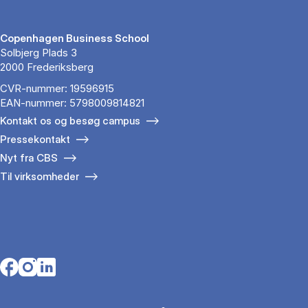
Copenhagen Business School
Solbjerg Plads 3
2000 Frederiksberg
CVR-nummer: 19596915
EAN-nummer: 5798009814821
Kontakt os og besøg campus
Pressekontakt
Nyt fra CBS
Til virksomheder
Opens in a new tab
Opens in a new tab
Opens in a new tab