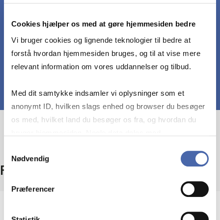
Relatere projektet til en bredere
samfundsmæssig kontekst, fx ved at relatere til
Cookies hjælper os med at gøre hjemmesiden bedre
faget Projektsamfundet.
Vi bruger cookies og lignende teknologier til bedre at
forstå hvordan hjemmesiden bruges, og til at vise mere
relevant information om vores uddannelser og tilbud.
Med dit samtykke indsamler vi oplysninger som et
anonymt ID, hvilken slags enhed og browser du besøger
os med, hvilket land du besøger os fra, og hvordan du
bruger hjemmesiden. Nogle data deles med
tredjepartsværktøjer, som vi bruger til statistik og
Samtykkevalg
Nødvendig
markedsføring. Du bestemmer selv - og kan altid trække
Fakta
dit samtykke tilbage via knappen nederst til højre.
Præferencer
Niveau
Statistik