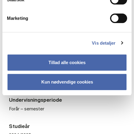
Bachelor
Marketing
Type
Obligatorisk fag
Vis detaljer
ECTS
15
Tillad alle cookies
Fagkode
Kun nødvendige cookies
BPROO3010U
Undervisningsperiode
Forår – semester
Studieår