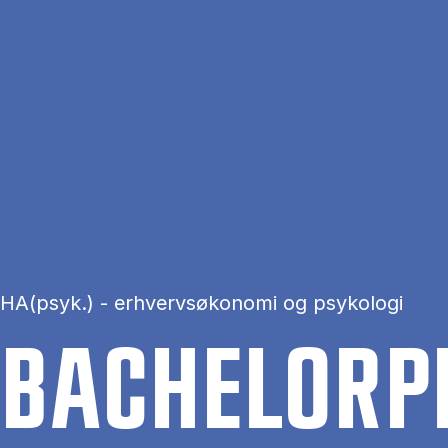
Gå til hovedindhold
Hjem
Bachelorprojekt
HA(psyk.) - erhvervsøkonomi og psykologi
BA­CHEL­OR­P