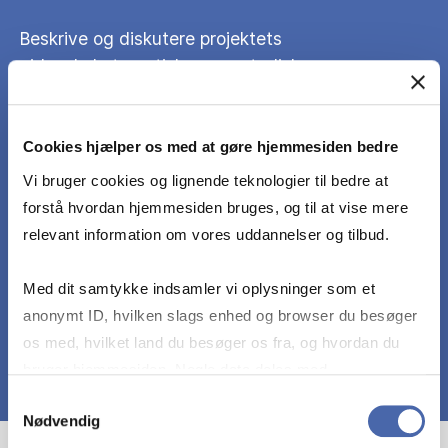
Beskrive og diskutere projektets
videnskabsteoretiske og metodiske
udgangspunkt, herunder vurdere de implikationer
det valgte udgangspunkt har for projektets
analyser og resultater.
Cookies hjælper os med at gøre hjemmesiden bedre
Vi bruger cookies og lignende teknologier til bedre at
forstå hvordan hjemmesiden bruges, og til at vise mere
Strukturere fremstillingen og stoffet i en
relevant information om vores uddannelser og tilbud.
sprogligt klart og indholdsmæssigt veldisponeret
form.
Med dit samtykke indsamler vi oplysninger som et
anonymt ID, hvilken slags enhed og browser du besøger
os med, hvilket land du besøger os fra, og hvordan du
bruger hjemmesiden. Nogle data deles med
tredjepartsværktøjer, som vi bruger til statistik og
Samtykkevalg
Nødvendig
markedsføring. Du bestemmer selv - og kan altid trække