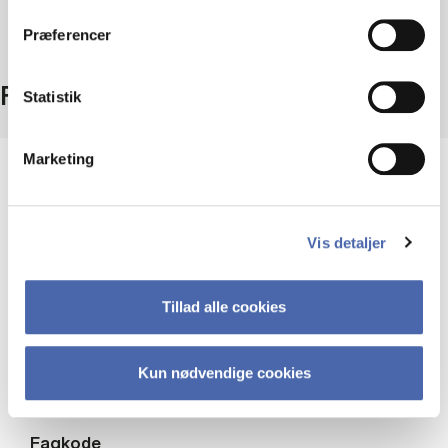
dit samtykke tilbage via knappen nederst til højre.
Præferencer
Fakta
Statistik
Marketing
Niveau
Bachelor
Vis detaljer
Type
Obligatorisk fag
Tillad alle cookies
ECTS
Kun nødvendige cookies
15
Fagkode