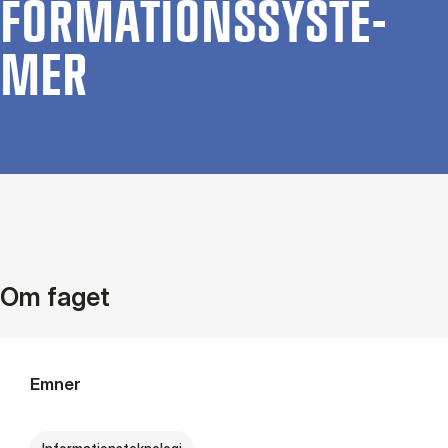
FOR­MA­TIONS­SY­STE­
MER
Om faget
Emner