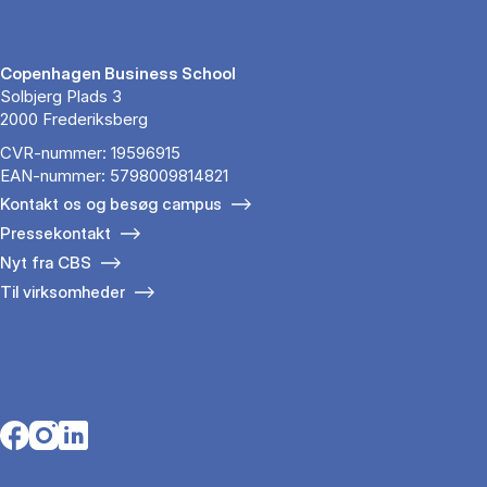
Copenhagen Business School
Solbjerg Plads 3
2000 Frederiksberg
CVR-nummer: 19596915
EAN-nummer: 5798009814821
Kontakt os og besøg campus
Pressekontakt
Nyt fra CBS
Til virksomheder
Opens in a new tab
Opens in a new tab
Opens in a new tab