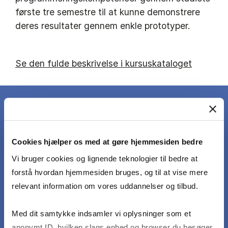
første tre semestre til at kunne demonstrere
deres resultater gennem enkle prototyper.
Se den fulde beskrivelse i kursuskataloget
DET LÆRER DU
Cookies hjælper os med at gøre hjemmesiden bedre
Vi bruger cookies og lignende teknologier til bedre at
I projektet og den afsluttende eksamen skal
forstå hvordan hjemmesiden bruges, og til at vise mere
den studerende demonstrere evnen til at:
relevant information om vores uddannelser og tilbud.
Med dit samtykke indsamler vi oplysninger som et
beskrive og forklare de begreber, teorier,
anonymt ID, hvilken slags enhed og browser du besøger