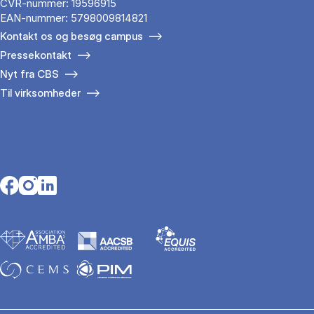
CVR-nummer: 19596915
EAN-nummer: 5798009814821
Kontakt os og besøg campus
Pressekontakt
Nyt fra CBS
Til virksomheder
Opens in a new tab
Opens in a new tab
Opens in a new tab