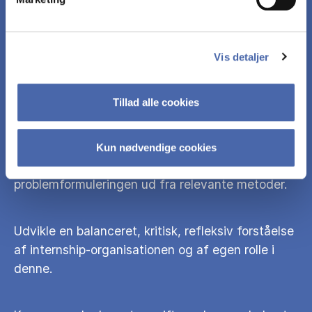
Foretage en teoretisk baseret analyse af den
organisatoriske problemstilling samt dens
betydning for den studerendes opgaveløsning
Vis detaljer
ved at integrere selvvalgte teorier fra pensum på
Academic Internship samt mindst 300 siders
litteratur fra HA/CM(psyk)'s fagområde med
Tillad alle cookies
relevans for problemstillingen.
Kun nødvendige cookies
Indsamle empiri til belysning af
problemformuleringen ud fra relevante metoder.
Udvikle en balanceret, kritisk, refleksiv forståelse
af internship-organisationen og af egen rolle i
denne.