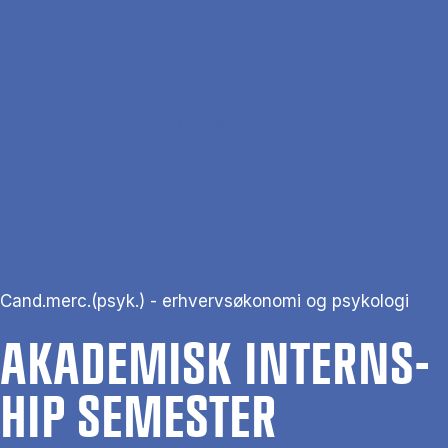
Gå til hovedindhold
Søg
Men
En
Hjem
Akademisk Internship semester
Cand.merc.(psyk.) - erhvervsøkonomi og psykologi
AKA­DE­MISK IN­TERNS­
HIP SE­ME­STER