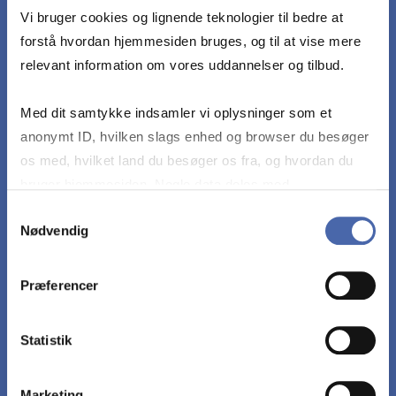
Vi bruger cookies og lignende teknologier til bedre at
forstå hvordan hjemmesiden bruges, og til at vise mere
relevant information om vores uddannelser og tilbud.
DET LÆRER DU
Med dit samtykke indsamler vi oplysninger som et
anonymt ID, hvilken slags enhed og browser du besøger
Udvælge og beskrive en opgave, der blev løst
os med, hvilket land du besøger os fra, og hvordan du
eller forsøgt løst i praktikforløbet med deltagelse
bruger hjemmesiden. Nogle data deles med
af den studerende.
tredjepartsværktøjer, som vi bruger til statistik og
Samtykkevalg
Nødvendig
markedsføring. Du bestemmer selv - og kan altid trække
Identificere en organisatorisk problemstilling i
dit samtykke tilbage via knappen nederst til højre.
internship-organisationen, som har haft
Præferencer
betydning for den studerendes opgaveløsning
under praktikforløbet, og som har relevans for
Statistik
CM(psyk) kompetenceprofilen.
Marketing