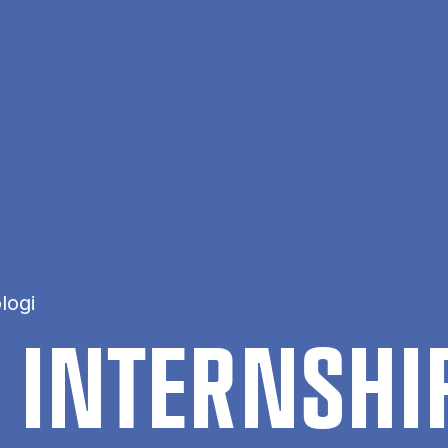
logi
 IN­TERNS­HI