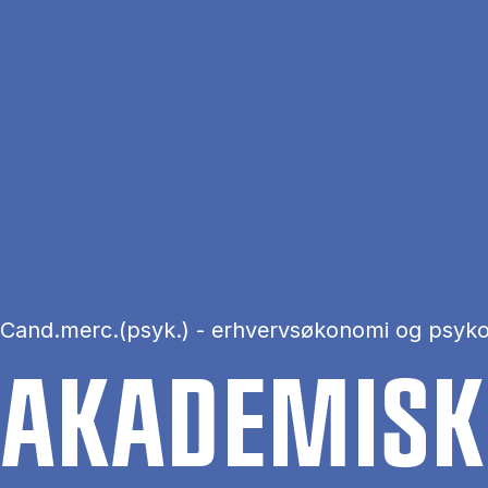
Gå til hovedindhold
Hjem
Akademisk Internship semester
Cand.merc.(psyk.) - erhvervsøkonomi og psyko
AKA­DE­MISK