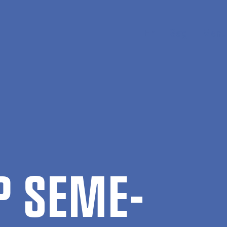
En
Søg
Menu
P SE­ME­