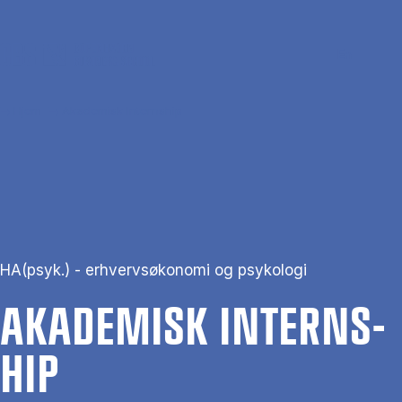
Gå til hovedindhold
Søg
Men
En
Hjem
Akademisk Internship
HA(psyk.) - erhvervsøkonomi og psykologi
AKA­DE­MISK IN­TERNS­
HIP