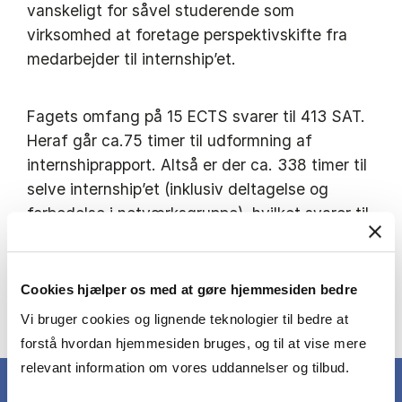
vanskeligt for såvel studerende som
virksomhed at foretage perspektivskifte fra
medarbejder til internship’et.
Fagets omfang på 15 ECTS svarer til 413 SAT.
Heraf går ca.75 timer til udformning af
internshiprapport. Altså er der ca. 338 timer til
selve internship’et (inklusiv deltagelse og
forbedelse i netværksgruppe), hvilket svarer til
9 uger fuldtid. Hvordan internship-timerne
præcist afvikles aftales med
virksomheden/organisationen.
Cookies hjælper os med at gøre hjemmesiden bedre
Se den fulde beskrivelse i kursuskataloget
Vi bruger cookies og lignende teknologier til bedre at
forstå hvordan hjemmesiden bruges, og til at vise mere
relevant information om vores uddannelser og tilbud.