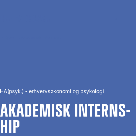
Gå til hovedindhold
Søg
Men
En
Hjem
Akademisk Internship
HA(psyk.) - erhvervsøkonomi og psykologi
AKA­DE­MISK IN­TERNS­
HIP