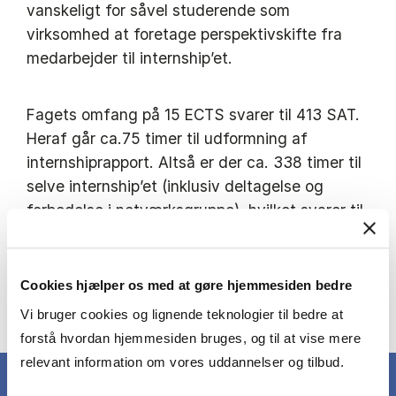
vanskeligt for såvel studerende som
virksomhed at foretage perspektivskifte fra
medarbejder til internship’et.
Fagets omfang på 15 ECTS svarer til 413 SAT.
Heraf går ca.75 timer til udformning af
internshiprapport. Altså er der ca. 338 timer til
selve internship’et (inklusiv deltagelse og
forbedelse i netværksgruppe), hvilket svarer til
9 uger fuldtid. Hvordan internship-timerne
præcist afvikles aftales med
virksomheden/organisationen.
Cookies hjælper os med at gøre hjemmesiden bedre
Se den fulde beskrivelse i kursuskataloget
Vi bruger cookies og lignende teknologier til bedre at
forstå hvordan hjemmesiden bruges, og til at vise mere
relevant information om vores uddannelser og tilbud.