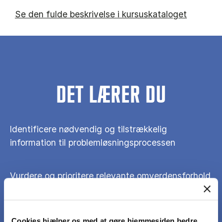
Se den fulde beskrivelse i kursuskataloget
DET LÆRER DU
Identificere nødvendig og tilstrækkelig
information til problemløsningsprocessen
Vurdere og prioritere relevante omverdensforhold
på såvel makro, meso som mikroplan
Cookies hjælper os med at gøre hjemmesiden bedre