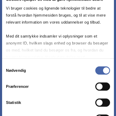
Kortlægge virksomhedens forskellige strategiske
forretningsmuligheder under hensyntagen til
Vi bruger cookies og lignende teknologier til bedre at
virksomhedens finansielle midler og øvrige
forstå hvordan hjemmesiden bruges, og til at vise mere
kapaciteter
relevant information om vores uddannelser og tilbud.
Med dit samtykke indsamler vi oplysninger som et
Opstille og vælge strategier med henblik på
anonymt ID, hvilken slags enhed og browser du besøger
optimering af marketingindsatsen
os med, hvilket land du besøger os fra, og hvordan du
bruger hjemmesiden. Nogle data deles med
Vurdere om en foreslået løsning med de givne
tredjepartsværktøjer, som vi bruger til statistik og
Samtykkevalg
forudsætninger er plausibel, herunder foretage en
Nødvendig
markedsføring. Du bestemmer selv - og kan altid trække
vurdering af usikkerhed og risiko
dit samtykke tilbage via knappen nederst til højre.
Præferencer
Vurdere og diskutere validitet, reliabilitet og
virkefelt for generaliseringer af konklusioner på
Statistik
foretagne analyser