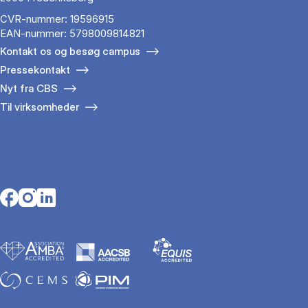
CVR-nummer: 19596915
EAN-nummer: 5798009814821
Kontakt os og besøg campus
Pressekontakt
Nyt fra CBS
Til virksomheder
Opens in a new tab
Opens in a new tab
Opens in a new tab