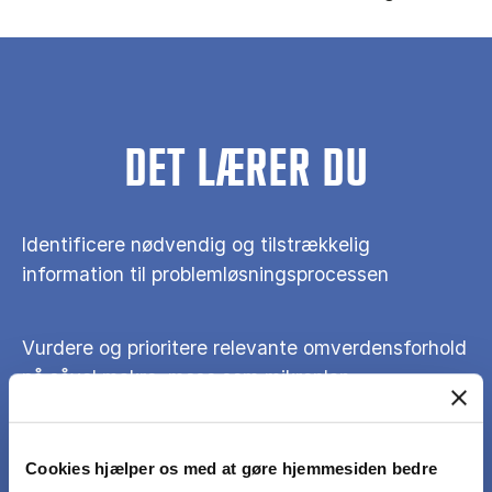
DET LÆRER DU
Identificere nødvendig og tilstrækkelig
information til problemløsningsprocessen
Vurdere og prioritere relevante omverdensforhold
på såvel makro, meso som mikroplan
Kortlægge virksomhedens forskellige strategiske
Cookies hjælper os med at gøre hjemmesiden bedre
forretningsmuligheder under hensyntagen til