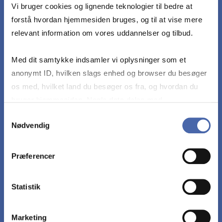
Vi bruger cookies og lignende teknologier til bedre at
virksomhedens finansielle midler og øvrige
forstå hvordan hjemmesiden bruges, og til at vise mere
kapaciteter
relevant information om vores uddannelser og tilbud.
Opstille og vælge strategier med henblik på
Med dit samtykke indsamler vi oplysninger som et
optimering af marketingindsatsen
anonymt ID, hvilken slags enhed og browser du besøger
os med, hvilket land du besøger os fra, og hvordan du
bruger hjemmesiden. Nogle data deles med
Vurdere om en foreslået løsning med de givne
tredjepartsværktøjer, som vi bruger til statistik og
forudsætninger er plausibel, herunder foretage en
Samtykkevalg
Nødvendig
markedsføring. Du bestemmer selv - og kan altid trække
vurdering af usikkerhed og risiko
dit samtykke tilbage via knappen nederst til højre.
Præferencer
Vurdere og diskutere validitet, reliabilitet og
virkefelt for generaliseringer af konklusioner på
Statistik
foretagne analyser
Marketing