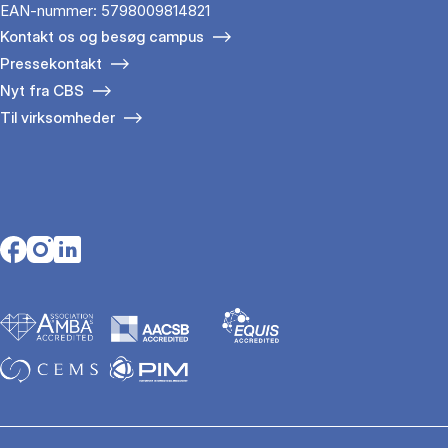
EAN-nummer: 5798009814821
Kontakt os og besøg campus
Pressekontakt
Nyt fra CBS
Til virksomheder
Opens in a new tab
Opens in a new tab
Opens in a new tab