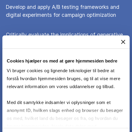
Develop and apply A/B testing frameworks and
digital experiments for campaign optimization
Critically evaluate the implications of generative
AI for communication, including ethical
considerations
Cookies hjælper os med at gøre hjemmesiden bedre
Design practical digital communication strategies
Vi bruger cookies og lignende teknologier til bedre at
using a mix of technologies and creative
forstå hvordan hjemmesiden bruges, og til at vise mere
approaches
relevant information om vores uddannelser og tilbud.
Med dit samtykke indsamler vi oplysninger som et
Anticipate and adapt to emerging digital trends
anonymt ID, hvilken slags enhed og browser du besøger
affecting communication professions
os med, hvilket land du besøger os fra, og hvordan du
bruger hjemmesiden. Nogle data deles med