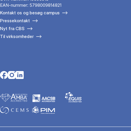
EAN-nummer: 5798009814821
Kontakt os og besøg campus
Pressekontakt
Nyt fra CBS
Til virksomheder
Opens in a new tab
Opens in a new tab
Opens in a new tab