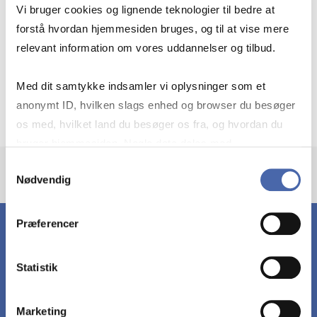
Vi bruger cookies og lignende teknologier til bedre at
specifically, in understanding the rationales,
forstå hvordan hjemmesiden bruges, og til at vise mere
functions and limits of contracts, incentives,
relevant information om vores uddannelser og tilbud.
property rights, and ownership. These issues
inform the study and practice of strategy, firm
Med dit samtykke indsamler vi oplysninger som et
organization, ecosystems, and much else.
anonymt ID, hvilken slags enhed og browser du besøger
os med, hvilket land du besøger os fra, og hvordan du
bruger hjemmesiden. Nogle data deles med
tredjepartsværktøjer, som vi bruger til statistik og
Samtykkevalg
Nødvendig
markedsføring. Du bestemmer selv - og kan altid trække
dit samtykke tilbage via knappen nederst til højre.
Præferencer
Statistik
OUTSIDE ACTIVITIES
Marketing