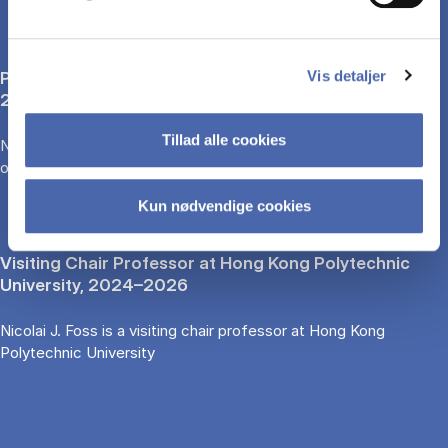
Professor II at the Norwegian School of Economics,
Vis detaljer
2008–present
Tillad alle cookies
Nicolai J. Foss teaches Ph.D. courses at the Norwegian School
of Economics
Kun nødvendige cookies
Visiting Chair Professor at Hong Kong Polytechnic
University, 2024–2026
Nicolai J. Foss is a visiting chair professor at Hong Kong
Polytechnic University