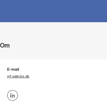
Om
E-mail
njf.si@cbs.dk
Personal linkedin profile