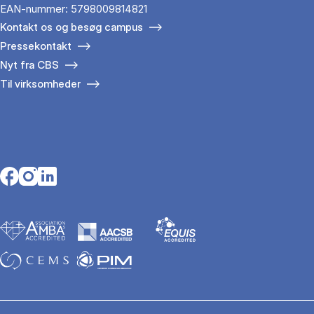
EAN-nummer: 5798009814821
Kontakt os og besøg campus
Pressekontakt
Nyt fra CBS
Til virksomheder
Opens in a new tab
Opens in a new tab
Opens in a new tab