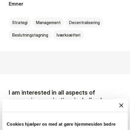
Emner
Strategi
Management
Decentralisering
Beslutningstagning
Iværksætteri
I am interested in all aspects of
economic organization, including how
economic organization connects to
strategy and entrepreneurship
Cookies hjælper os med at gøre hjemmesiden bedre
I am interested in economic organization,