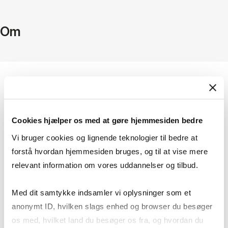
Om
E-mail
dm.si@cbs.dk
Cookies hjælper os med at gøre hjemmesiden bedre
Telefon
Vi bruger cookies og lignende teknologier til bedre at
Mobile:
+4541852282
forstå hvordan hjemmesiden bruges, og til at vise mere
relevant information om vores uddannelser og tilbud.
Departments
Institut for Strategi og Innovation
Med dit samtykke indsamler vi oplysninger som et
anonymt ID, hvilken slags enhed og browser du besøger
os med, hvilket land du besøger os fra, og hvordan du