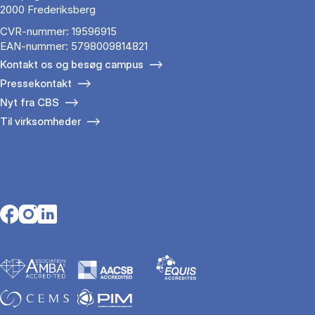
2000 Frederiksberg
CVR-nummer: 19596915
EAN-nummer: 5798009814821
Kontakt os og besøg campus
Pressekontakt
Nyt fra CBS
Til virksomheder
Opens in a new tab
Opens in a new tab
Opens in a new tab