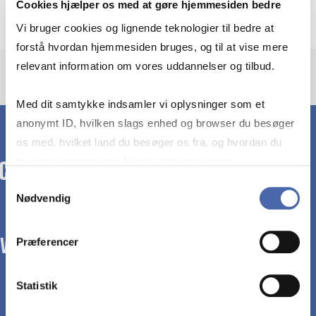
Cookies hjælper os med at gøre hjemmesiden bedre
Vi bruger cookies og lignende teknologier til bedre at
forstå hvordan hjemmesiden bruges, og til at vise mere
relevant information om vores uddannelser og tilbud.
Med dit samtykke indsamler vi oplysninger som et
anonymt ID, hvilken slags enhed og browser du besøger
os med, hvilket land du besøger os fra, og hvordan du
bruger hjemmesiden. Nogle data deles med
tredjepartsværktøjer, som vi bruger til statistik og
Samtykkevalg
Nødvendig
markedsføring. Du bestemmer selv - og kan altid trække
dit samtykke tilbage via knappen nederst til højre.
Præferencer
WE TRANSFORM SOCIETY WITH BUSINESS.
Statistik