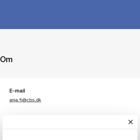
Om
E-mail
anja.fi@cbs.dk
Departments
Institut for Finansiering
Room: SOL/A5.24