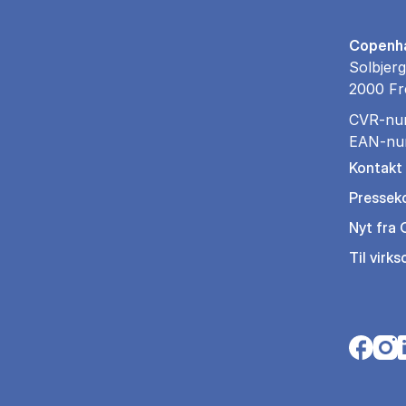
Copenha
Solbjerg
2000 Fr
CVR-nu
EAN-nu
Kontakt
Pressek
Nyt fra
Til virk
Opens i
Open
O