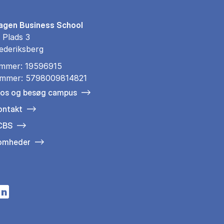
gen Business School
 Plads 3
ederiksberg
mmer: 19596915
mmer: 5798009814821
 os og besøg campus
ontakt
 CBS
somheder
n a new tab
s in a new tab
pens in a new tab