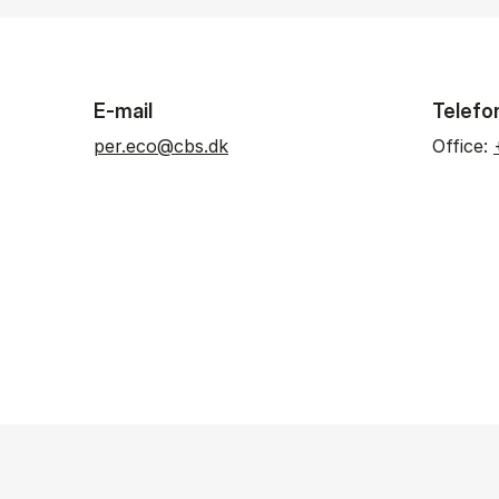
E-mail
Telefo
per.eco@cbs.dk
Office: