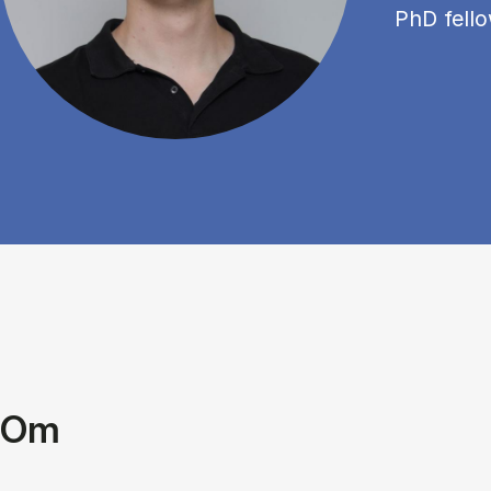
PhD fell
Om