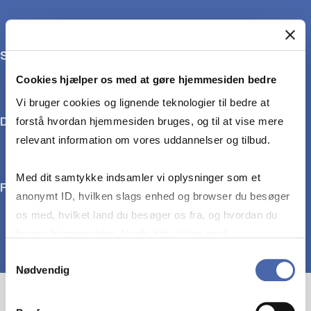
Social Choice and Welfare
Cookies hjælper os med at gøre hjemmesiden bedre
Vi bruger cookies og lignende teknologier til bedre at
Decision Theory
forstå hvordan hjemmesiden bruges, og til at vise mere
relevant information om vores uddannelser og tilbud.
Med dit samtykke indsamler vi oplysninger som et
Fair Allocation
anonymt ID, hvilken slags enhed og browser du besøger
os med, hvilket land du besøger os fra, og hvordan du
bruger hjemmesiden. Nogle data deles med
tredjepartsværktøjer, som vi bruger til statistik og
Samtykkevalg
Nødvendig
markedsføring. Du bestemmer selv - og kan altid trække
dit samtykke tilbage via knappen nederst til højre.