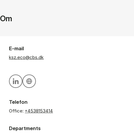
Om
E-mail
ksz.eco@cbs.dk
Personal linkedin profile
Personal website
Telefon
Office:
+4538153414
Departments