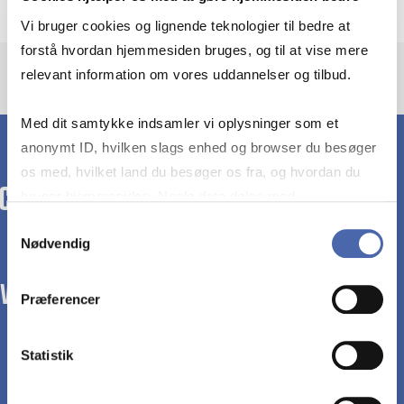
Vi bruger cookies og lignende teknologier til bedre at
forstå hvordan hjemmesiden bruges, og til at vise mere
relevant information om vores uddannelser og tilbud.
Med dit samtykke indsamler vi oplysninger som et
anonymt ID, hvilken slags enhed og browser du besøger
os med, hvilket land du besøger os fra, og hvordan du
bruger hjemmesiden. Nogle data deles med
tredjepartsværktøjer, som vi bruger til statistik og
Samtykkevalg
Nødvendig
markedsføring. Du bestemmer selv - og kan altid trække
dit samtykke tilbage via knappen nederst til højre.
WE TRANSFORM SOCIETY WITH BUSINESS.
Præferencer
Statistik