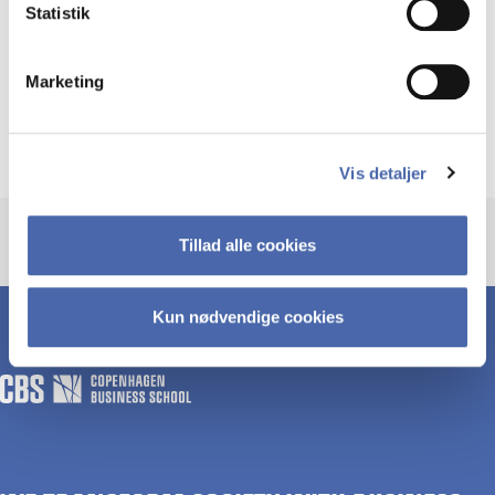
Statistik
Areas of expertise:
Marketing
Corporate tax law and international corporate
tax law
Vis detaljer
Tillad alle cookies
Kun nødvendige cookies