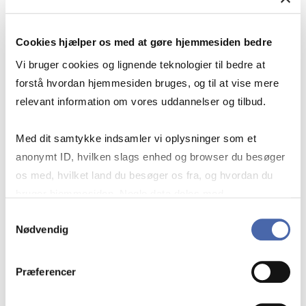
Master of Business Law, Aarhus School of
Business (2000)
Cookies hjælper os med at gøre hjemmesiden bedre
Vi bruger cookies og lignende teknologier til bedre at
Executive MBA, Aarhus University & University
forstå hvordan hjemmesiden bruges, og til at vise mere
of Southern Denmark (2015)
relevant information om vores uddannelser og tilbud.
Med dit samtykke indsamler vi oplysninger som et
Visiting lecturer at CBS and supervisor for the
anonymt ID, hvilken slags enhed og browser du besøger
Master of Business Law and Master of Law
os med, hvilket land du besøger os fra, og hvordan du
programmes
bruger hjemmesiden. Nogle data deles med
tredjepartsværktøjer, som vi bruger til statistik og
Samtykkevalg
Tax partner at BDO (Nov 2019–),
Nødvendig
markedsføring. Du bestemmer selv - og kan altid trække
dit samtykke tilbage via knappen nederst til højre.
Tax partner at Deloitte (Jun 2008–Nov 2019)
Præferencer