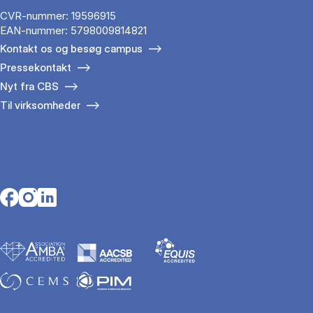
CVR-nummer: 19596915
EAN-nummer: 5798009814821
Kontakt os og besøg campus
Pressekontakt
Nyt fra CBS
Til virksomheder
Opens in a new tab
Opens in a new tab
Opens in a new tab