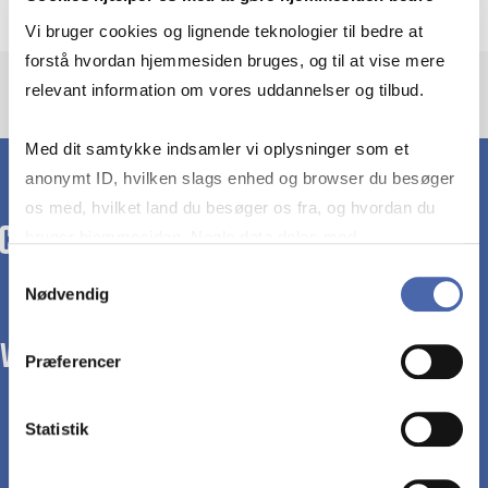
Vi bruger cookies og lignende teknologier til bedre at
forstå hvordan hjemmesiden bruges, og til at vise mere
relevant information om vores uddannelser og tilbud.
Med dit samtykke indsamler vi oplysninger som et
anonymt ID, hvilken slags enhed og browser du besøger
os med, hvilket land du besøger os fra, og hvordan du
bruger hjemmesiden. Nogle data deles med
tredjepartsværktøjer, som vi bruger til statistik og
Samtykkevalg
Nødvendig
markedsføring. Du bestemmer selv - og kan altid trække
dit samtykke tilbage via knappen nederst til højre.
WE TRANSFORM SOCIETY WITH BUSINESS.
Præferencer
Statistik