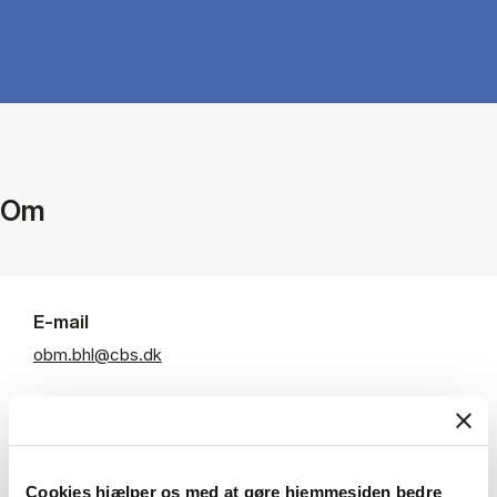
Om
E-mail
obm.bhl@cbs.dk
Departments
Institut for Business Humaniora og Jura
Cookies hjælper os med at gøre hjemmesiden bedre