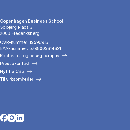
Copenhagen Business School
Solbjerg Plads 3
2000 Frederiksberg
CVR-nummer: 19596915
EAN-nummer: 5798009814821
Kontakt os og besøg campus
Pressekontakt
Nyt fra CBS
Til virksomheder
Opens in a new tab
Opens in a new tab
Opens in a new tab