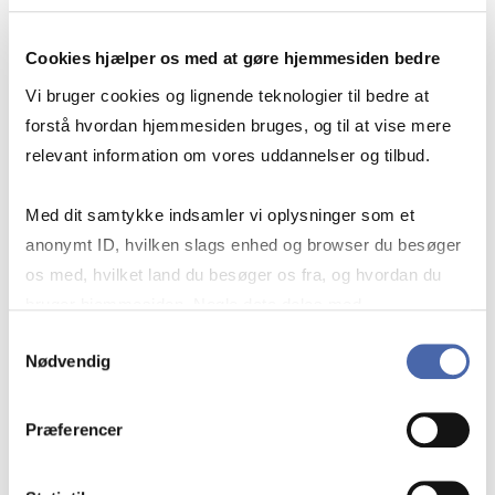
Legal advisor on HA jur og Cand.merc.jur.
Cookies hjælper os med at gøre hjemmesiden bedre
Vi bruger cookies og lignende teknologier til bedre at
forstå hvordan hjemmesiden bruges, og til at vise mere
relevant information om vores uddannelser og tilbud.
Med dit samtykke indsamler vi oplysninger som et
anonymt ID, hvilken slags enhed og browser du besøger
os med, hvilket land du besøger os fra, og hvordan du
bruger hjemmesiden. Nogle data deles med
tredjepartsværktøjer, som vi bruger til statistik og
Samtykkevalg
Nødvendig
markedsføring. Du bestemmer selv - og kan altid trække
dit samtykke tilbage via knappen nederst til højre.
Præferencer