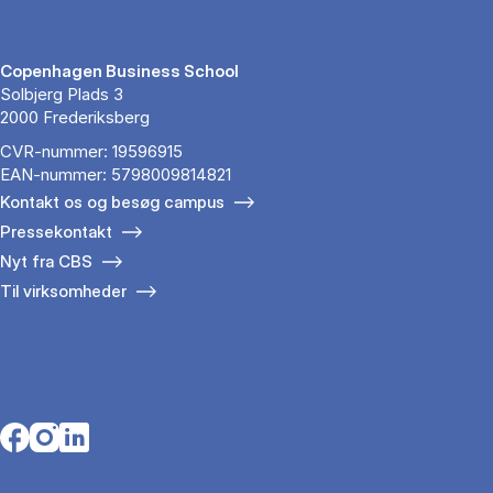
Copenhagen Business School
Solbjerg Plads 3
2000 Frederiksberg
CVR-nummer: 19596915
EAN-nummer: 5798009814821
Kontakt os og besøg campus
Pressekontakt
Nyt fra CBS
Til virksomheder
Opens in a new tab
Opens in a new tab
Opens in a new tab